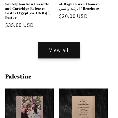
Soutelphan New Cassette
al-Ragheb wal-Thaman
and Cartridge Releases
الرغبة والثمن / Brochure
Poster (Egypt, ca. 1970s) \
Regular
$20.00 USD
Poster
price
Regular
$35.00 USD
price
View all
Palestine