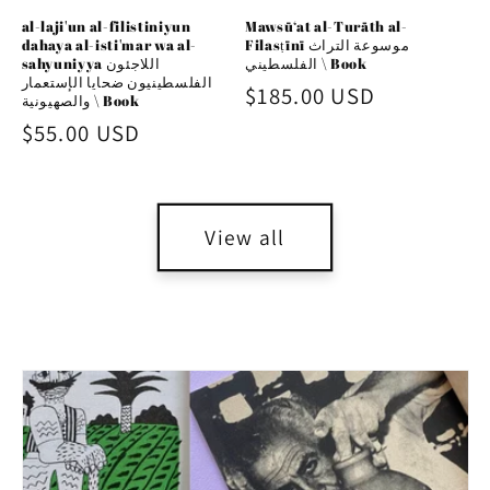
al-laji'un al-filistiniyun
Mawsū‘at al-Turāth al-
dahaya al-isti'mar wa al-
Filasṭīnī موسوعة التراث
الفلسطيني \ Book
sahyuniyya اللاجئون
الفلسطينيون ضحايا الإستعمار
Regular
$185.00 USD
والصهيونية \ Book
price
Regular
$55.00 USD
price
View all