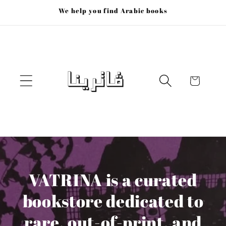
Skip to
We help you find Arabic books
content
Cart
VATRINA is a curated
bookstore dedicated to
rare, out-of-print, and