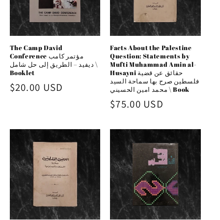
The Camp David
Facts About the Palestine
Conference مؤتمر كامب
Question: Statements by
ديفيد – الطريق إلى حل شامل \
Mufti Muhammad Amin al-
Booklet
Husayni حقائق عن قضية
فلسطين صرح بها سماحة السيد
Regular
$20.00 USD
محمد امين الحسيني \ Book
price
Regular
$75.00 USD
price