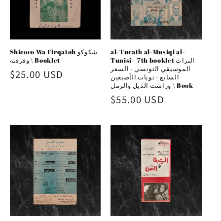
Shicoco Wa Firqatoh شكوكو
al-Turath al-Musiqi al-
Tunisi - 7th booklet التراث
وفرقته \ Booklet
الموسيقي التونسي - السفر
Regular
$25.00 USD
السابع - نوبات الأصبعين
وراست الذيل والرمل \ Book
price
Regular
$55.00 USD
price